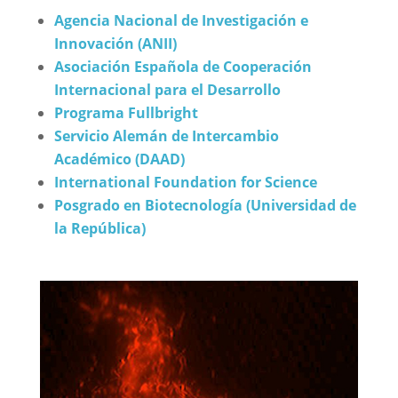
Agencia Nacional de Investigación e
Innovación (ANII)
Asociación Española de Cooperación
Internacional para el Desarrollo
Programa Fullbright
Servicio Alemán de Intercambio
Académico (DAAD)
International Foundation for Science
Posgrado en Biotecnología (Universidad de
la República)